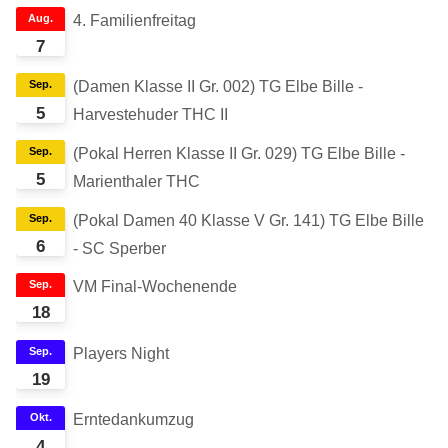
Aug.
4. Familienfreitag
7
Sep.
(Damen Klasse II Gr. 002) TG Elbe Bille -
5
Harvestehuder THC II
Sep.
(Pokal Herren Klasse II Gr. 029) TG Elbe Bille -
5
Marienthaler THC
Sep.
(Pokal Damen 40 Klasse V Gr. 141) TG Elbe Bille
6
- SC Sperber
Sep.
VM Final-Wochenende
18
Sep.
Players Night
19
Okt.
Erntedankumzug
4